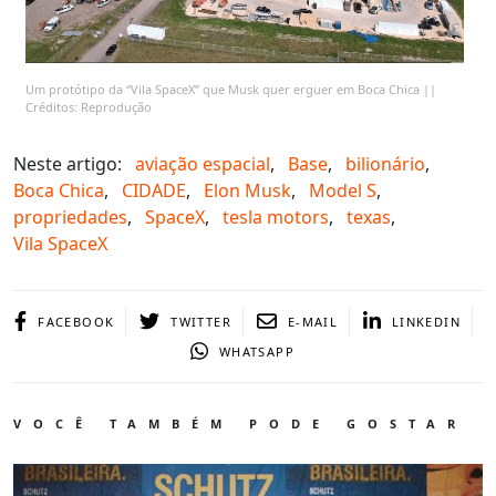
Um protótipo da “Vila SpaceX” que Musk quer erguer em Boca Chica ||
Créditos: Reprodução
Neste artigo:
aviação espacial
,
Base
,
bilionário
,
Boca Chica
,
CIDADE
,
Elon Musk
,
Model S
,
propriedades
,
SpaceX
,
tesla motors
,
texas
,
Vila SpaceX
FACEBOOK
TWITTER
E-MAIL
LINKEDIN
WHATSAPP
VOCÊ TAMBÉM PODE GOSTAR