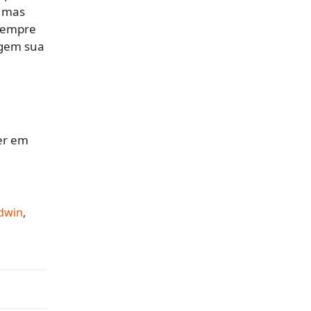
, mas
 sempre
agem sua
ber em
ldwin
,