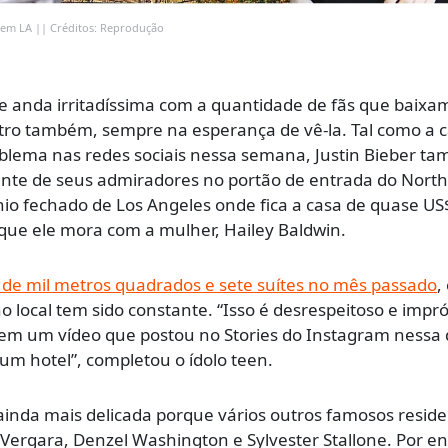
o em LA || Créditos: Reprodução
ue anda irritadíssima com a quantidade de fãs que baixa
utro também, sempre na esperança de vê-la. Tal como a 
oblema nas redes sociais nessa semana, Justin Bieber t
nte de seus admiradores no portão de entrada do North
nio fechado de Los Angeles onde fica a casa de quase US
que ele mora com a mulher, Hailey Baldwin.
 de mil metros quadrados e sete suítes no mês passado
,
o local tem sido constante. “Isso é desrespeitoso e impró
 em um vídeo que postou no Stories do Instagram nessa 
 um hotel”, completou o ídolo teen.
 ainda mais delicada porque vários outros famosos resid
 Vergara, Denzel Washington e Sylvester Stallone. Por e