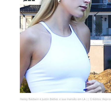
Hailey Baldwin e Justin Bieber, e sua mansão em LA || Créditos: Repr