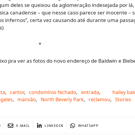
lgum deles se queixou da aglomeração indesejada por lá
sica canadense – que nesse caso parece ser inocente –
dos infernos”, certa vez causando até durante uma pass
s)
*
aixo pra ver as fotos do novo endereço de Baldwin e Bie
tta
,
cantor
,
condomínio fechado
,
entrada
,
hailey ba
ngeles
,
mansão
,
North Beverly Park
,
reclamou
,
Stories
R
E-MAIL
LINKEDIN
WHATSAPP