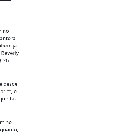
m no
cantora
ambém já
 Beverly
$ 26
 e desde
prio”, o
quinta-
em no
nquanto,