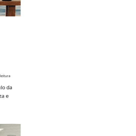
leitura
lo da
za e