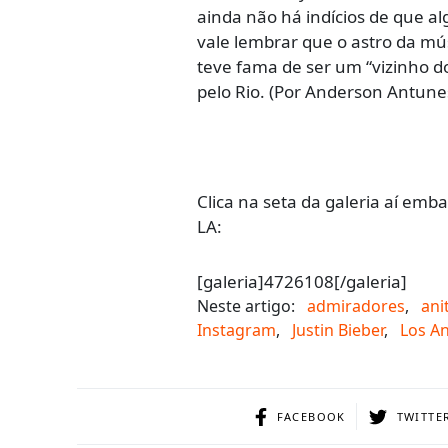
ainda não há indícios de que a
vale lembrar que o astro da mú
teve fama de ser um “vizinho 
pelo Rio. (Por Anderson Antune
Clica na seta da galeria aí emb
LA:
[galeria]4726108[/galeria]
Neste artigo:
admiradores
,
ani
Instagram
,
Justin Bieber
,
Los A
FACEBOOK
TWITTE