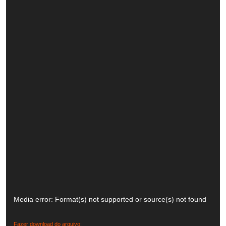
Tocador
de
Media error: Format(s) not supported or source(s) not found
vídeo
Fazer download do arquivo: