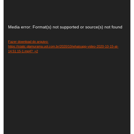
Tocador
de
Media error: Format(s) not supported or source(s) not found
vídeo
Fazer download do arquivo:
https://static.glamurama.uol.com.br/2020/10/whatsapp-video-2020-10-15-at-
14.51.15-1.mp4?_=2