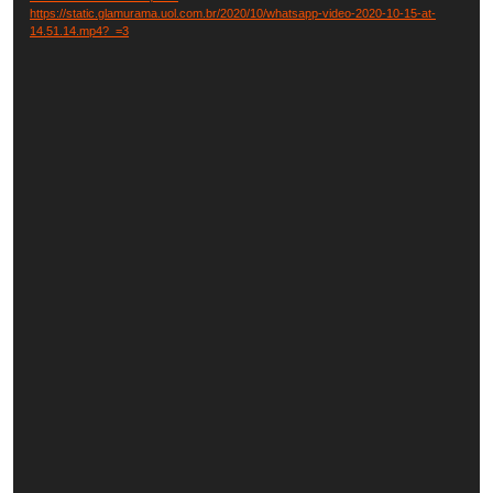
https://static.glamurama.uol.com.br/2020/10/whatsapp-video-2020-10-15-at-
14.51.14.mp4?_=3