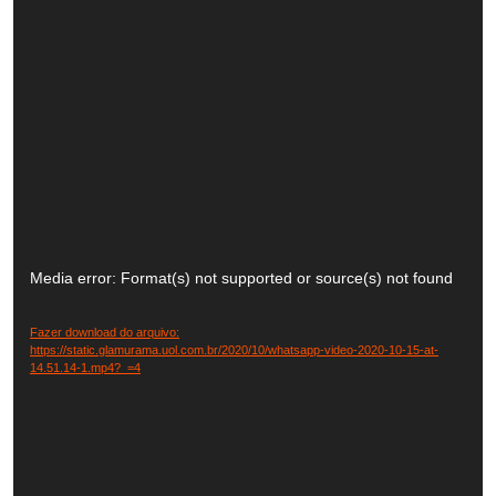
Tocador
de
Media error: Format(s) not supported or source(s) not found
vídeo
Fazer download do arquivo:
https://static.glamurama.uol.com.br/2020/10/whatsapp-video-2020-10-15-at-
14.51.14-1.mp4?_=4