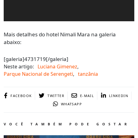
Mais detalhes do hotel Nimali Mara na galeria
abaixo:
[galeria]4731719[/galeria]
Neste artigo:
Luciana Gimenez
,
Parque Nacional de Serengeti
,
tanzânia
FACEBOOK
TWITTER
E-MAIL
LINKEDIN
WHATSAPP
VOCÊ TAMBÉM PODE GOSTAR