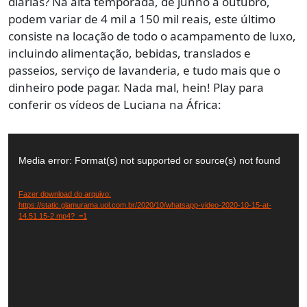
diárias? Na alta temporada, de junho a outubro,
podem variar de 4 mil a 150 mil reais, este último
consiste na locação de todo o acampamento de luxo,
incluindo alimentação, bebidas, translados e
passeios, serviço de lavanderia, e tudo mais que o
dinheiro pode pagar. Nada mal, hein! Play para
conferir os vídeos de Luciana na África:
Tocador
de
Media error: Format(s) not supported or source(s) not found
vídeo
Fazer download do arquivo:
https://static.glamurama.uol.com.br/2020/10/whatsapp-video-2020-10-15-at-
14.51.15-2.mp4?_=1