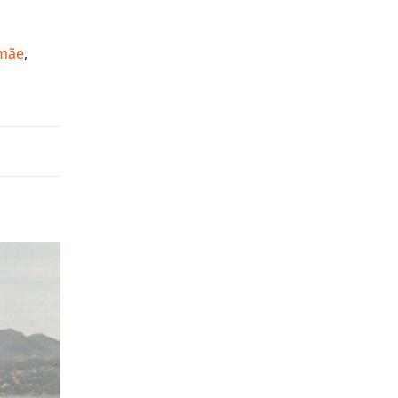
mãe
,