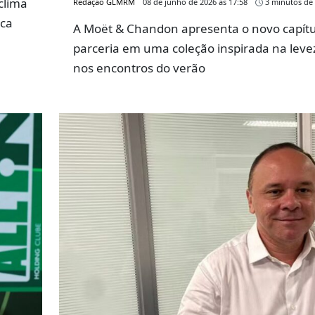
clima
Redação GLMRM
08 de junho de 2026 às 17:58
3 minutos de 
rca
A Moët & Chandon apresenta o novo capítu
parceria em uma coleção inspirada na leve
nos encontros do verão