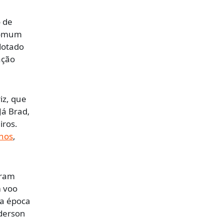
o de
 comum
dotado
ação
iz, que
Já Brad,
iros.
lhos
,
iram
m voo
na época
nderson