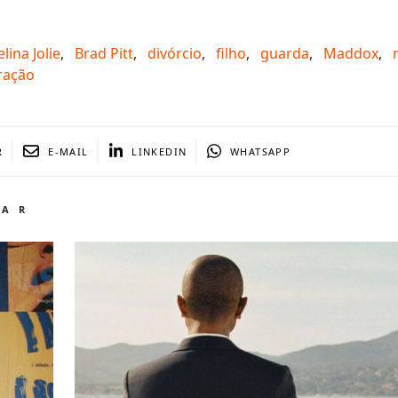
lina Jolie
,
Brad Pitt
,
divórcio
,
filho
,
guarda
,
Maddox
,
ração
R
E-MAIL
LINKEDIN
WHATSAPP
TAR