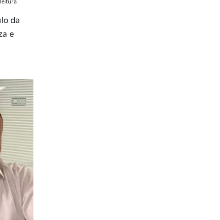
leitura
lo da
za e