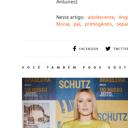
Antunes)
Neste artigo:
adolescente
,
Ange
Morar
,
pai
,
primogênito
,
sepa
FACEBOOK
TWITTE
VOCÊ TAMBÉM PODE GOS