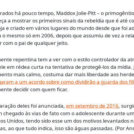
arados há pouco tempo, Maddox Jolie-Pitt – o primogênti
meça a mostrar os primeiros sinais da rebeldia que é até
ja e criado em vários lugares do mundo desde que foi a
ia o mesmo só em 2006, depois que assumiu de vez a rel
 com o pai de qualquer jeito.
nte repentina tem a ver com o estilo controlador da atr
 em rédea curta na tentativa de protegê-los da mídia. 
to mais calmo, costuma dar mais liberdade aos herde
aram a um acordo sobre como dividirão a guarda dos fi
nte decidir com quem ficar.
aração deles foi anunciada,
em setembro de 2016
, surg
riam chegado às vias de fato com o adolescente durante u
dos Unidos, tendo sido esse um dos motivos levantados 
as, ao que tudo indica, isso são águas passadas. (Por A