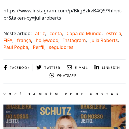
https://www.instagram.com/p/BkgBzkvB4QS/?hl=pt-
br&taken-by=juliaroberts
Neste artigo:
atriz
,
conta
,
Copa do Mundo
,
estrela
,
FIFA
,
frança
,
hollywood
,
Instagram
,
Julia Roberts
,
Paul Pogba
,
Perfil
,
seguidores
FACEBOOK
TWITTER
E-MAIL
LINKEDIN
WHATSAPP
VOCÊ TAMBÉM PODE GOSTAR