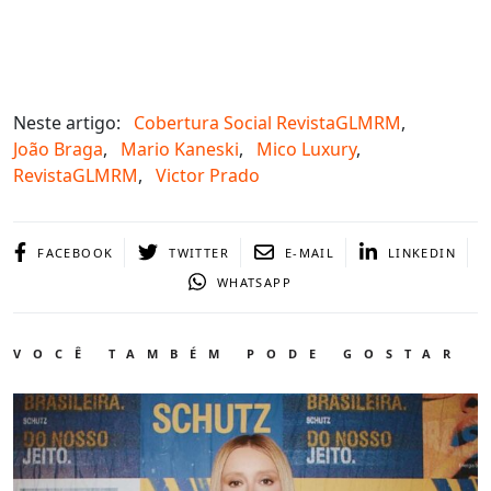
Neste artigo:
Cobertura Social RevistaGLMRM
,
João Braga
,
Mario Kaneski
,
Mico Luxury
,
RevistaGLMRM
,
Victor Prado
FACEBOOK
TWITTER
E-MAIL
LINKEDIN
WHATSAPP
VOCÊ TAMBÉM PODE GOSTAR