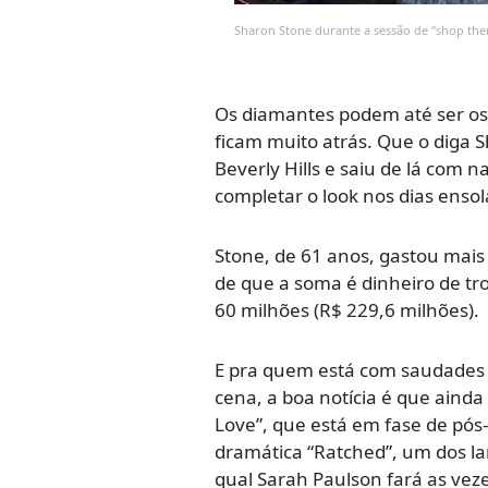
Sharon Stone durante a sessão de “shop the
Os diamantes podem até ser os
ficam muito atrás. Que o diga
Beverly Hills e saiu de lá com
completar o look nos dias enso
Stone, de 61 anos, gastou mais 
de que a soma é dinheiro de tr
60 milhões (R$ 229,6 milhões).
E pra quem está com saudades d
cena, a boa notícia é que aind
Love”, que está em fase de pós
dramática “Ratched”, um dos l
qual Sarah Paulson fará as vez