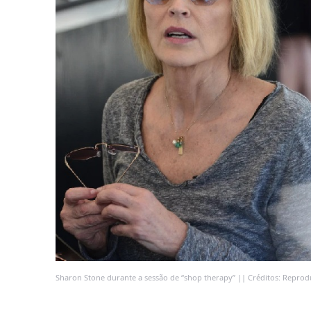
Sharon Stone durante a sessão de “shop therapy” || Créditos: Repro