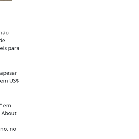
 não
 de
eis para
 apesar
a em US$
m” em
t About
ano, no