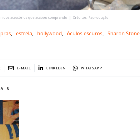
 um dos acessórios que acabou comprando || Créditos: Reprodução
pras
,
estrela
,
hollywood
,
óculos escuros
,
Sharon Stone
R
E-MAIL
LINKEDIN
WHATSAPP
TAR