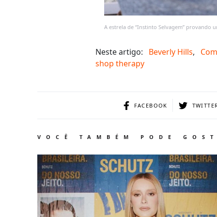
A estrela de “Instinto Selvagem” provando
Neste artigo:
Beverly Hills
,
Com
shop therapy
FACEBOOK
TWITTE
VOCÊ TAMBÉM PODE GOS