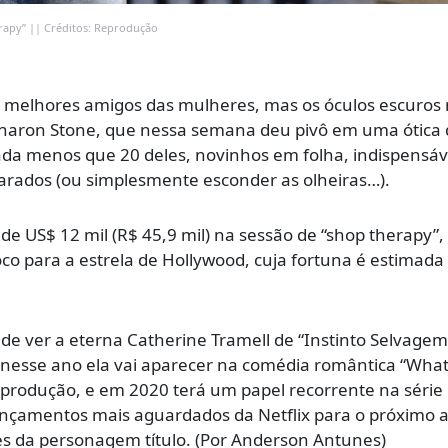
rapy” || Créditos: Reprodução
 melhores amigos das mulheres, mas os óculos escuros
 Sharon Stone, que nessa semana deu pivô em uma ótica
 nada menos que 20 deles, novinhos em folha, indispensáv
larados (ou simplesmente esconder as olheiras…).
de US$ 12 mil (R$ 45,9 mil) na sessão de “shop therapy”,
oco para a estrela de Hollywood, cuja fortuna é estimad
e ver a eterna Catherine Tramell de “Instinto Selvage
a nesse ano ela vai aparecer na comédia romântica “Wha
-produção, e em 2020 terá um papel recorrente na série
ançamentos mais aguardados da Netflix para o próximo 
es da personagem título. (Por Anderson Antunes)