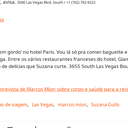
, avisa.
3500 Las Vegas Blvd. South / +1 (
702) 792-9222
m gordo’ no hotel Paris. Vou lá só pra comer baguette e
ega. Entre os vários restaurantes franceses do hotel, G
eto de delícias que Suzana curte. 3655 South Las Vegas Bo
ntrevista de Marcos Mion sobre corpo e saúde para a revis
as de viagem
,
Las Vegas
,
marcos mion
,
Suzana Gullo