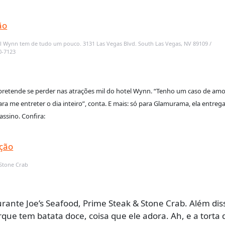
tel Wynn tem de tudo um pouco. 3131 Las Vegas Blvd. South Las Vegas, NV 89109 /
20-7123
 pretende se perder nas atrações mil do hotel Wynn. “Tenho um caso de am
para me entreter o dia inteiro”, conta. E mais: só para Glamurama, ela entreg
assino. Confira:
 Stone Crab
urante Joe’s Seafood, Prime Steak & Stone Crab. Além dis
e tem batata doce, coisa que ele adora. Ah, e a torta 