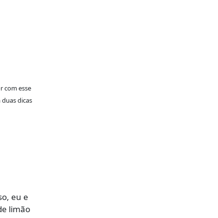
or com esse
a duas dicas
so, eu e
de limão