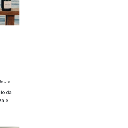
leitura
lo da
za e