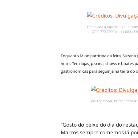
De balada a loja de luxo, o ho
+1 (702) 770-7000 ou +1 (888) 3
Enquanto Mion participa
da feira, Suzana
hotel. Tem lojas, piscina, shows e boates 
gastronômicas para seguir já na terra do c
Joe’s Seafood, Prime Steak &
“Gosto do peixe do dia do resta
Marcos sempre comemos lá porqu