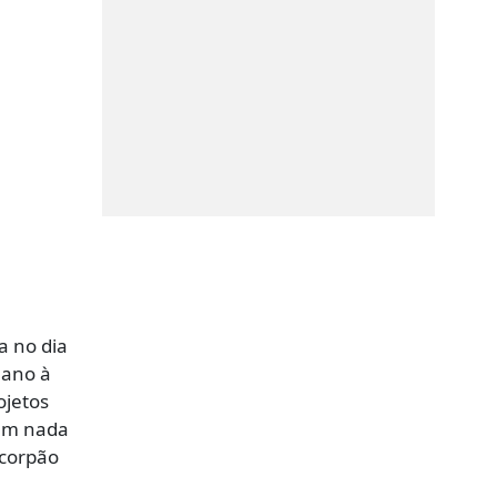
a no dia
 ano à
ojetos
 em nada
 corpão