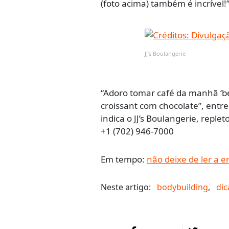
(foto acima) também é incrível!”
JJ’s Boulangerie
“Adoro tomar café da manhã ‘be
croissant com chocolate”, entr
indica o JJ’s Boulangerie, repl
+1 (702) 946-7000
Em tempo:
não deixe de ler a e
Neste artigo:
bodybuilding
,
dic