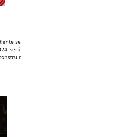
diente se
024 será
construir