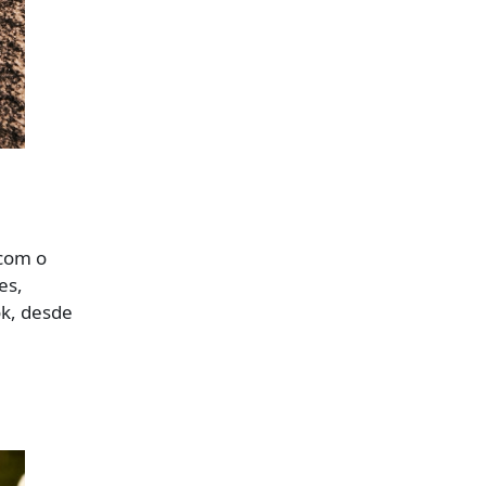
 com o
es,
k, desde