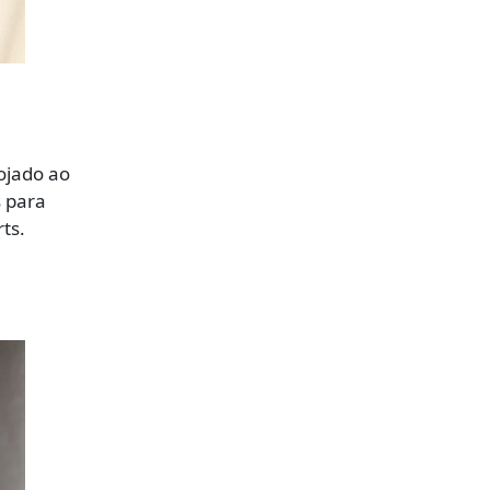
ojado ao
s para
ts.