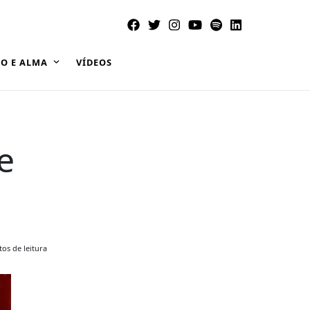
O E ALMA
VÍDEOS
e
os de leitura