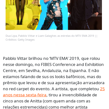
Dua Lipa, Pabblo Vittar e Liam Galagher, as estrelas do MTV EMA 2019 ||
Créditos: Getty Images
Pabblo Vittar brilhou no ‘MTV EMA’ 2019, que rolou
nesse domingo, no FIBES Conference and Exhibition
Centre, em Sevilha, Andaluzia, na Espanha. E não
estamos falando de sus os looks bafônicos, mas do
prêmio que levou e de sua apresentação arrasadora
no red carpet do evento. A artista, que completou
25
anos nessa sexta-feira
, tirou a invencibilidade de
cinco anos de Anitta (com quem anda com as
relações estremecidas) como melhor artista