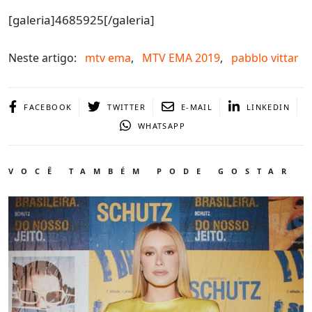
[galeria]4685925[/galeria]
Neste artigo:
mtv ema
,
MTV EMA 2019
,
pabblo vittar
FACEBOOK
TWITTER
E-MAIL
LINKEDIN
WHATSAPP
VOCÊ TAMBÉM PODE GOSTAR